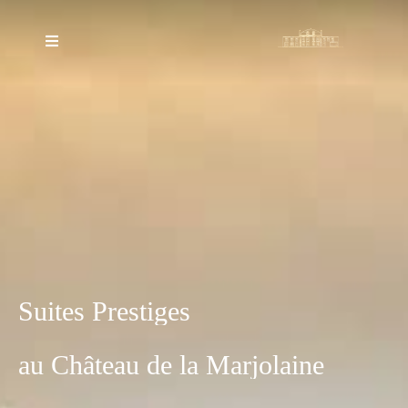
Suites
Prestiges
au
Château
de
la
Marjolaine