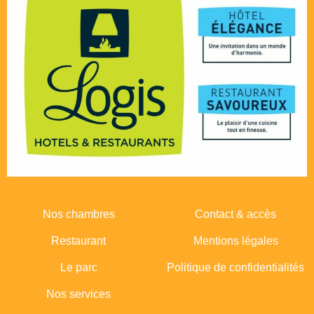
Nos chambres
Contact & accès
Restaurant
Mentions légales
Le parc
Politique de confidentialités
Nos services