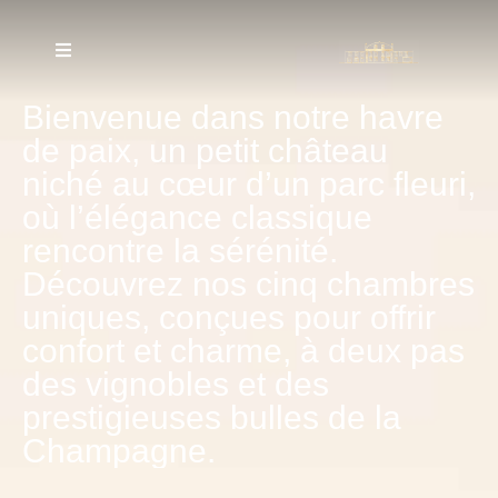
Bienvenue
dans
notre
havre
de
paix,
un
petit
château
niché
au
cœur
d’un
parc
fleuri,
où
l’élégance
classique
rencontre
la
sérénité.
Découvrez
nos
cinq
chambres
uniques,
conçues
pour
offrir
confort
et
charme,
à
deux
pas
des
vignobles
et
des
prestigieuses
bulles
de
la
Champagne.